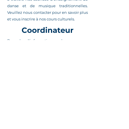
danse et de musique traditionnelles.
Veuillez nous contacter pour en savoir plus
et vous inscrire à nos cours culturels.
Coordinateur
Pour plus d'informations sur le
programme
d'apprentissage de la danse culturelle et
des instruments traditionnels
, vous
pouvez contacter :
Ingrid Péguen
Coordinateur
E-mail
:
info@hautnkamedmonton.org
13712 165
Av NW, Edmonton,
AB, T6V 0G9, Canada